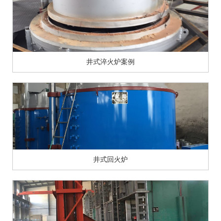
井式淬火炉案例
井式回火炉