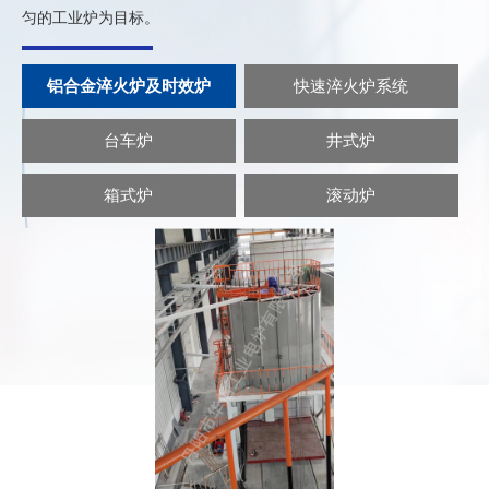
东阿钢球集团、广州广重集团、杭州杭汽集团公司、洛阳
匀的工业炉为目标。
宜华流动体有限公司、唐山联强轧辊有限公司等合作项目
中，相得益彰，屡结硕果，攻克了耐高温全纤维结构工业
铝合金淬火炉及时效炉
快速淬火炉系统
炉炉顶、炉墙的收缩变形难题，实现了低耗，经久耐用，
台车炉
井式炉
合作双赢的良好局面。近年来出口到美国、俄罗斯、日
本、马来西亚、印度尼西亚、阿尔及利亚及少特等国家，
箱式炉
滚动炉
受到国外朋友的一致认可和好评。我公司产品百余种，畅
销国内外，创新的理念，求实的态度，软硬件配套齐全、
品质精良的“华信”电炉，伴你共铸事业前程，你的到来
是“华信”人的荣幸，你的要求是“华信”人义不容辞的职责，
以上的一切不妨从您的一个电话或一个传真开始，其余的
工作由“华信”人来做，欢迎咨询，索取资料。我公司热诚
欢迎国内外朋友客商和专家光临我公司考察和指导工作！